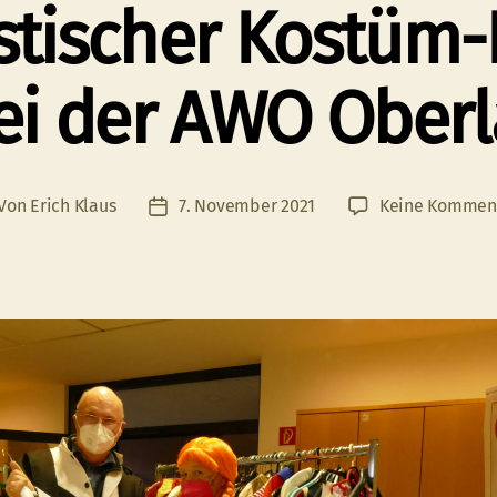
stischer Kostüm
ei der AWO Oberl
Von
Erich Klaus
7. November 2021
Keine Kommen
itragsautor
Veröffentlichungsdatum