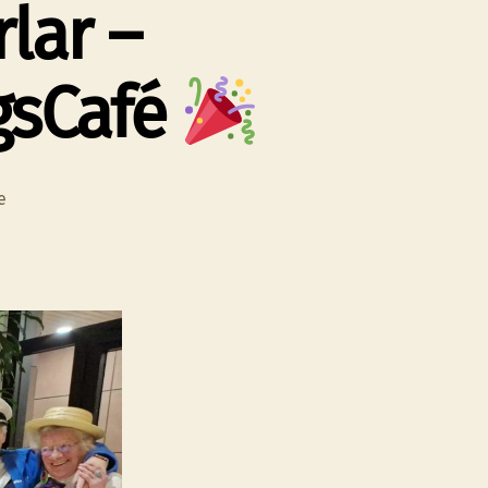
lar –
gsCafé
zu
e
50
Jahre
AWO
Oberlar
–
Karnevalistisches
SonntagsCafé