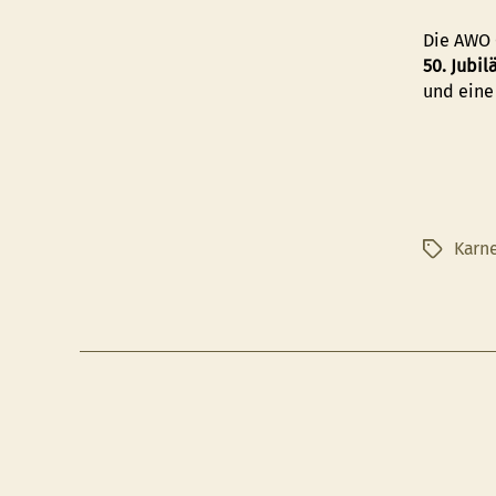
Die AWO 
50. Jubi
und eine
Karn
Schlagwö