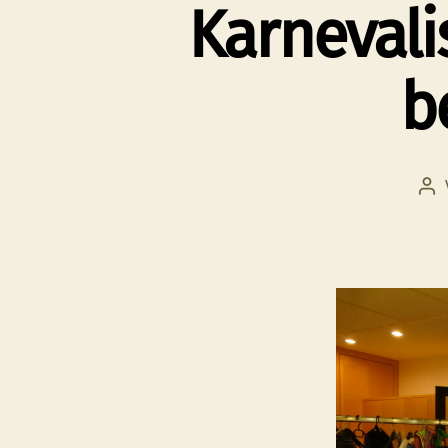
Karnevali
b
Be