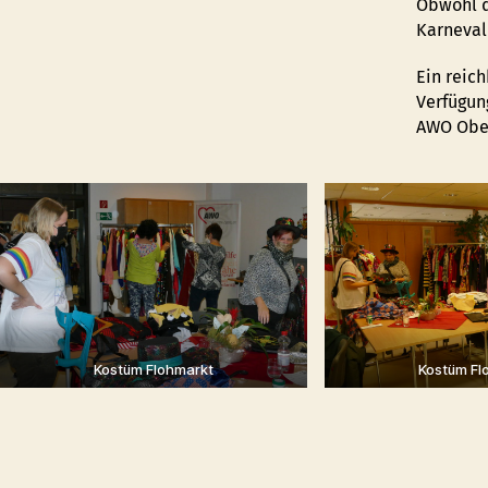
Obwohl d
Karneval
Ein reic
Verfügung
AWO Ober
Kostüm Flohmarkt
Kostüm Fl