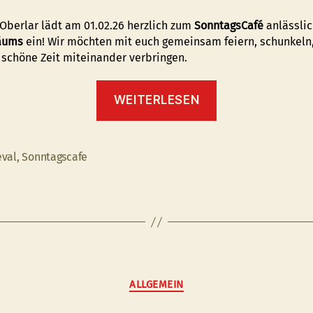
Oberlar lädt am 01.02.26 herzlich zum
SonntagsCafé
anlässlic
läums
ein! Wir möchten mit euch gemeinsam feiern, schunkeln
 schöne Zeit miteinander verbringen.
“
WEITERLESEN
50
Jahre
AWO
eval
,
Sonntagscafe
rter
Oberlar
–
Karnevalistisches
SonntagsCafé
”
Kategorien
ALLGEMEIN