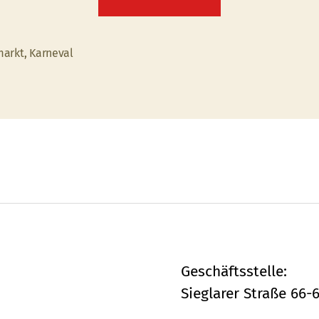
Flohmarkt
bei
der
markt
,
Karneval
rter
AWO
Oberlar”
Geschäftsstelle:
Sieglarer Straße 66-