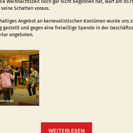
ie Weihnachtszeit noch gar nicht begonnen hat, warf am 05.11
 seine Schatten voraus.
hhaltiges Angebot an karnevalistischen Kostümen wurde uns z
 gestellt und gegen eine freiwillige Spende in der Geschäftss
lar angeboten.
ohmarkt
“Karnevalistische
WEITERLESEN
Kostüm-