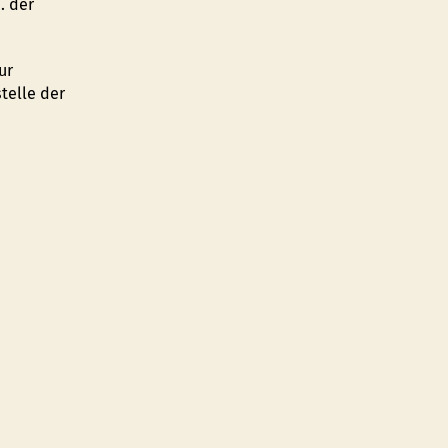
. der
ur
telle der
r