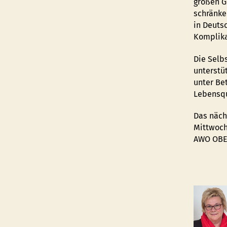
großen G
schränke
in Deuts
Komplik
Die Selb
unterstü
unter Be
Lebensqu
Das nächs
Mittwoch
AWO OBER