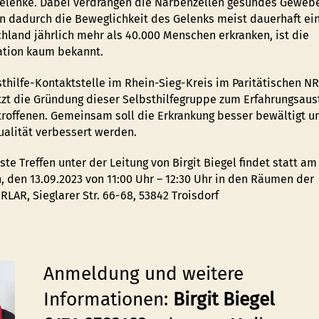
elenke. Dabei verdrängen die Narbenzellen gesundes Geweb
n dadurch die Beweglichkeit des Gelenks meist dauerhaft ei
chland jährlich mehr als 40.000 Menschen erkranken, ist die
ation kaum bekannt.
sthilfe-Kontaktstelle im Rhein-Sieg-Kreis im Paritätischen N
tzt die Gründung dieser Selbsthilfegruppe zum Erfahrungsau
troffenen. Gemeinsam soll die Erkrankung besser bewältigt u
alität verbessert werden.
te Treffen unter der Leitung von Birgit Biegel findet statt am
, den 13.09.2023 von 11:00 Uhr – 12:30 Uhr in den Räumen der
LAR, Sieglarer Str. 66-68, 53842 Troisdorf
Anmeldung und weitere
Informationen:
Birgit Biegel