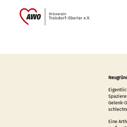
AWO
Oberlar
e.V.
Neugründ
Eigentli
Spaziere
Gelenk-O
schlechte
Eine Art