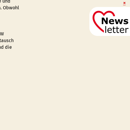
e und
n. Obwohl
RW
stausch
nd die