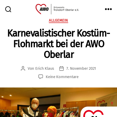
AWO
Kategorien
ALLGEMEIN
Oberlar
Karnevalistischer Kostüm-
e.V.
Flohmarkt bei der AWO
Oberlar
Von
Erich Klaus
7. November 2021
Beitragsautor
Veröffentlichungsdatum
zu
Keine Kommentare
Karnevalistischer
Kostüm-
Flohmarkt
bei
der
AWO
Oberlar