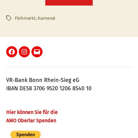
Kostüm-
Flohmarkt
bei
Flohmarkt
,
Karneval
Schlagwörter
der
AWO
Oberlar”
Facebook
Instagram
E-
Mail
VR-Bank Bonn Rhein-Sieg eG
IBAN DE58 3706 9520 1206 8540 10
Hier können Sie für die
AWO Oberlar Spenden