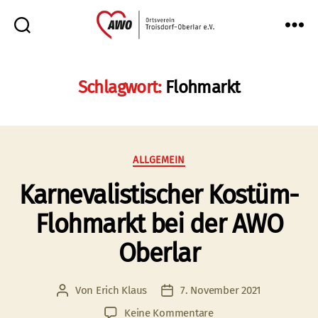
AWO
Oberlar
e.V.
Schlagwort:
Flohmarkt
Kategorien
ALLGEMEIN
Karnevalistischer Kostüm-
Flohmarkt bei der AWO
Oberlar
Von
Erich Klaus
7. November 2021
Beitragsautor
Veröffentlichungsdatum
zu
Keine Kommentare