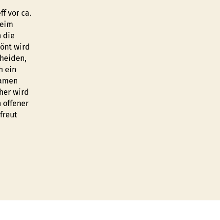
f vor ca.
beim
h die
lönt wird
cheiden,
h ein
Damen
aher wird
 offener
freut