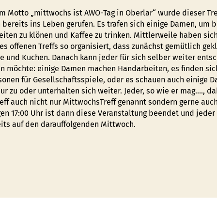
m Motto „mittwochs ist AWO-Tag in Oberlar“ wurde dieser Tref
n bereits ins Leben gerufen. Es trafen sich einige Damen, um 
iten zu klönen und Kaffee zu trinken. Mittlerweile haben sic
s offenen Treffs so organisiert, dass zunächst gemütlich gek
ee und Kuchen. Danach kann jeder für sich selber weiter ents
un möchte: einige Damen machen Handarbeiten, es finden sic
sonen für Gesellschaftsspiele, oder es schauen auch einige 
ur zu oder unterhalten sich weiter. Jeder, so wie er mag…., d
reff auch nicht nur MittwochsTreff genannt sondern gerne auch
gen 17:00 Uhr ist dann diese Veranstaltung beendet und jeder 
eits auf den darauffolgenden Mittwoch.