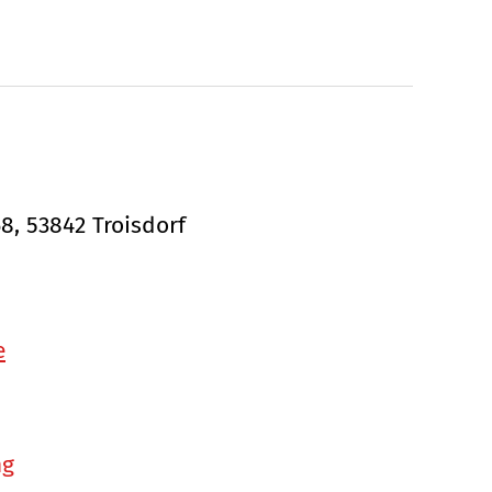
68, 53842 Troisdorf
e
ng