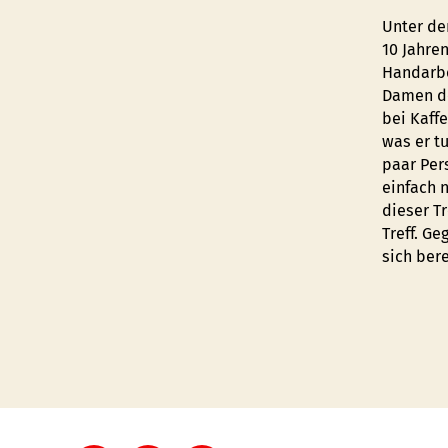
Unter de
10 Jahre
Handarbe
Damen de
bei Kaff
was er t
paar Per
einfach n
dieser T
Treff. Ge
sich ber