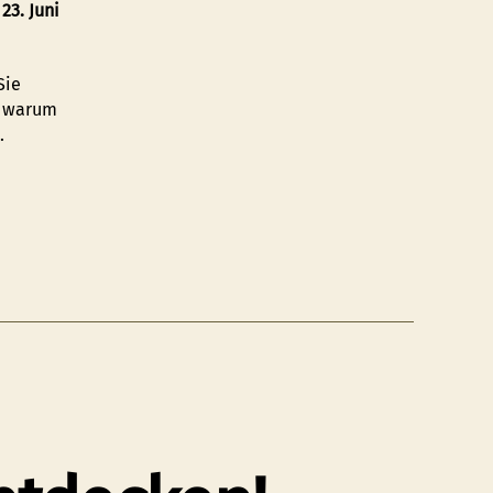
m
23. Juni
 Sie
, warum
.
g
n
rge”