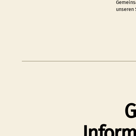
Gemeinsa
unseren 
G
Inform