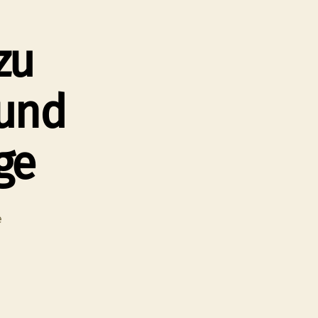
zu
 und
ge
zu
e
Infoveranstaltung
zu
Bestattungsformen
und
Bestattungsvorsorge