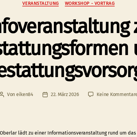
Kategorien
VERANSTALTUNG
WORKSHOP - VORTRAG
nfoveranstaltung 
tattungsformen
estattungsvorsor
Von
eiken84
22. März 2026
Keine Kommentar
Beitragsautor
Veröffentlichungsdatum
Oberlar lädt zu einer Informationsveranstaltung rund um das