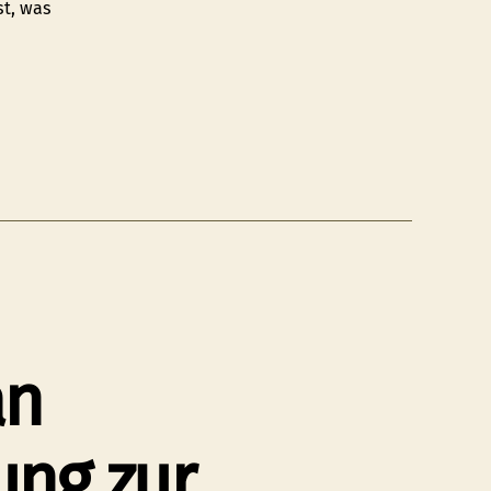
st, was
an
ung zur