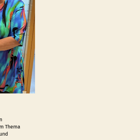
n
zum Thema
 und