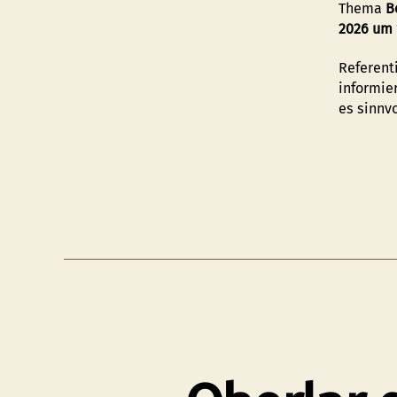
Thema
B
2026 um 
Referent
informie
es sinnv