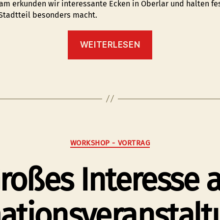
m erkunden wir interessante Ecken in Oberlar und halten fe
Stadtteil besonders macht.
“Oberlar
WEITERLESEN
durch
die
Linse
entdecken!”
Kategorien
WORKSHOP - VORTRAG
roßes Interesse 
ationsveranstalt