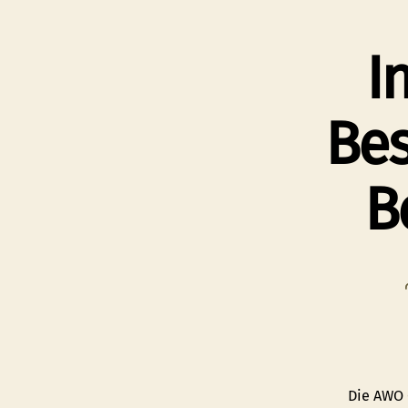
I
Bes
B
Die AWO 