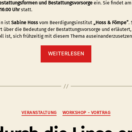
estattungsformen und Bestattungsvorsorge
ein. Sie findet a
16:00 Uhr
statt.
in ist
Sabine Hoss
vom Beerdigungsinstitut
„Hoss & Fömpe“
.
rt über die Bedeutung der Bestattungsvorsorge und erläutert
oll ist, sich frühzeitig mit diesem Thema auseinanderzusetzen
“Infoveranstaltun
WEITERLESEN
zu
Bestattungsforme
und
Bestattungsvorso
Kategorien
VERANSTALTUNG
WORKSHOP - VORTRAG