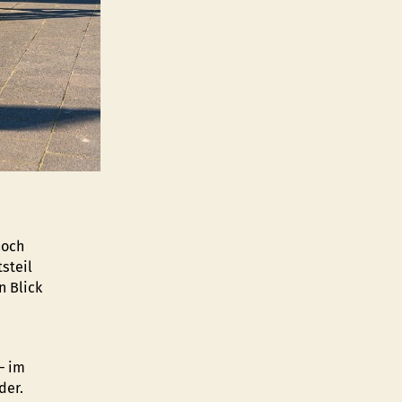
noch
steil
n Blick
– im
der.