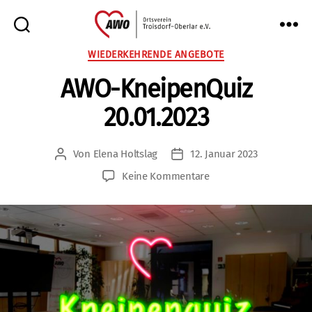
AWO
Kategorien
WIEDERKEHRENDE ANGEBOTE
Oberlar
AWO-KneipenQuiz
e.V.
20.01.2023
Von
Elena Holtslag
12. Januar 2023
Beitragsautor
Veröffentlichungsdatum
zu
Keine Kommentare
AWO-
KneipenQuiz
20.01.2023