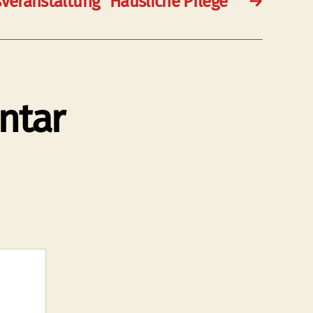
veranstaltung “Häusliche Pflege”
→
ntar