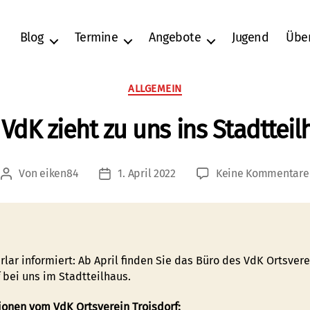
Blog
Termine
Angebote
Jugend
Übe
Kategorien
ALLGEMEIN
 VdK zieht zu uns ins Stadtteil
Von
eiken84
1. April 2022
Keine Kommentare
Beitragsautor
Veröffentlichungsdatum
lar informiert: Ab April finden Sie das Büro des VdK Ortsvere
 bei uns im Stadtteilhaus.
ionen vom VdK Ortsverein Troisdorf: