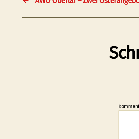
←
AWO Oberlar – Zwei Osterangebo
Sch
Kommen