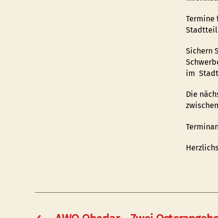
Termine 
Stadttei
Sichern S
Schwerbe
im Stadtt
Die näch
zwischen
Terminan
Herzlichs