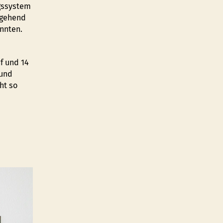
ngssystem
mgehend
nnten.
f und 14
 und
ht so