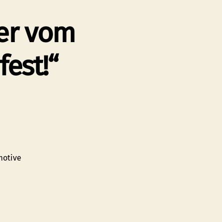
ger vom
est!“
motive