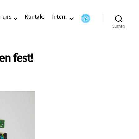
r uns
Kontakt
Intern
Suchen
n fest!
u
ie
ieger
om
otowettbewerb
tehen
st!