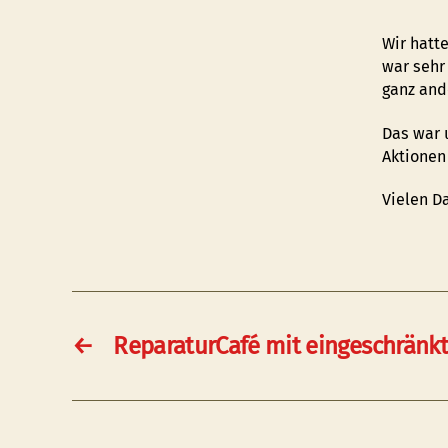
Wir hatt
war sehr
ganz and
Das war 
Aktionen
Vielen D
←
ReparaturCafé mit eingeschränk