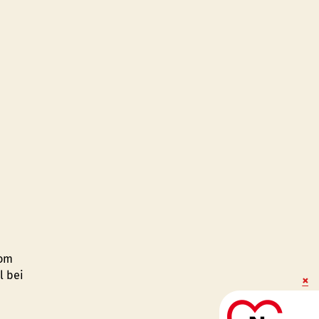
vom
l bei