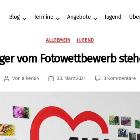
Blog
Termine
Angebote
Jugend
Übe
Kategorien
ALLGEMEIN
JUGEND
eger vom Fotowettbewerb stehe
z
Von
eiken84
30. März 2021
3 Kommentare
Beitragsautor
Veröffentlichungsdatum
D
S
v
F
s
fe