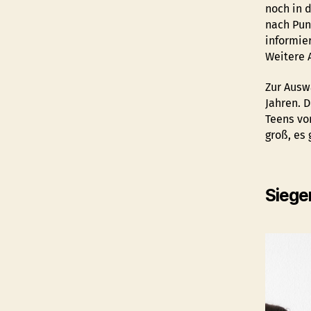
noch in 
nach Pun
informie
Weitere 
Zur Ausw
Jahren. D
Teens von
groß, es
Siege