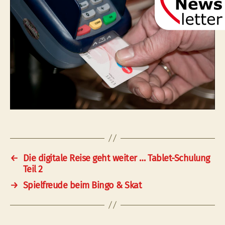
←
Die digitale Reise geht weiter … Tablet-Schulung
Teil 2
→
Spielfreude beim Bingo & Skat