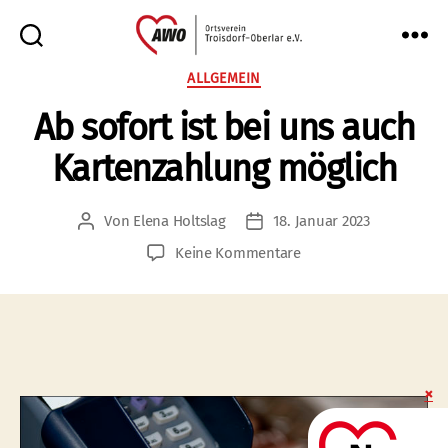
AWO
Kategorien
ALLGEMEIN
Oberlar
Ab sofort ist bei uns auch
e.V.
Kartenzahlung möglich
Von
Elena Holtslag
18. Januar 2023
Beitragsautor
Veröffentlichungsdatum
zu
Keine Kommentare
Ab
sofort
ist
bei
uns
auch
Kartenzahlung
möglich