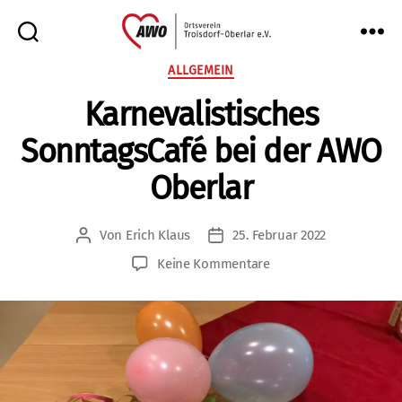
AWO
Kategorien
ALLGEMEIN
Oberlar
Karnevalistisches
e.V.
SonntagsCafé bei der AWO
Oberlar
Von
Erich Klaus
25. Februar 2022
Beitragsautor
Veröffentlichungsdatum
zu
Keine Kommentare
Karnevalistisches
SonntagsCafé
bei
der
AWO
Oberlar