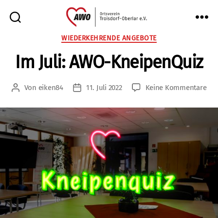
AWO
Kategorien
WIEDERKEHRENDE ANGEBOTE
Oberlar
Im Juli: AWO-KneipenQuiz
e.V.
zu
Von
eiken84
11. Juli 2022
Keine Kommentare
Beitragsautor
Veröffentlichungsdatum
Im
Juli
AW
Kne