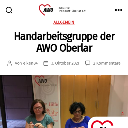
AWO
Kategorien
ALLGEMEIN
Oberlar
Handarbeitsgruppe der
e.V.
AWO Oberlar
zu
Von
eiken84
3. Oktober 2021
2 Kommentare
Beitragsautor
Veröffentlichungsdatum
Han
der
AW
Obe