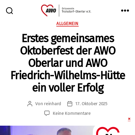
AWO
Kategorien
ALLGEMEIN
Oberlar
Erstes gemeinsames
e.V.
Oktoberfest der AWO
Oberlar und AWO
Friedrich-Wilhelms-Hütte
ein voller Erfolg
Von
reinhard
17. Oktober 2025
Beitragsautor
Veröffentlichungsdatum
zu
Keine Kommentare
Erstes
gemeinsames
Oktoberfest