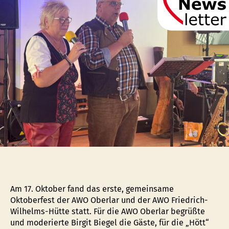
der
AWO
Oberlar
und
AWO
Friedrich-
Wilhelms-
Hütte
ein
voller
Erfolg
Am 17. Oktober fand das erste, gemeinsame
Oktoberfest der AWO Oberlar und der AWO Friedrich-
Wilhelms-Hütte statt. Für die AWO Oberlar begrüßte
und moderierte Birgit Biegel die Gäste, für die „Hött“