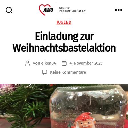
AWO
Kategorien
JUGEND
Oberlar
Einladung zur
e.V.
Weihnachtsbastelaktion
Von
eiken84
4. November 2025
Beitragsautor
Veröffentlichungsdatum
zu
Keine Kommentare
Einladung
zur
Weihnachtsbastelakti