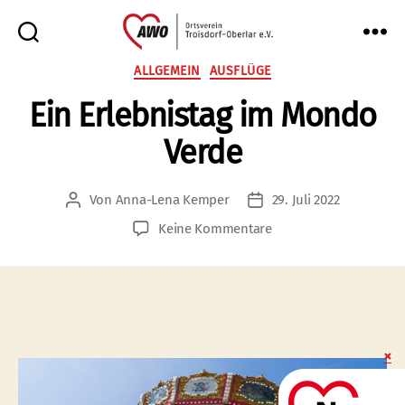
AWO
Kategorien
ALLGEMEIN
AUSFLÜGE
Oberlar
Ein Erlebnistag im Mondo
e.V.
Verde
Von
Anna-Lena Kemper
29. Juli 2022
Beitragsautor
Veröffentlichungsdatum
zu
Keine Kommentare
Ein
Erlebnistag
im
Mondo
Verde