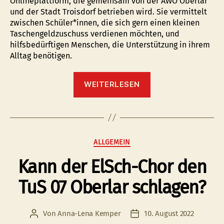
Onlineplattform, die gemeinsam von der AWO Oberlar
und der Stadt Troisdorf betrieben wird. Sie vermittelt
zwischen Schüler*innen, die sich gern einen kleinen
Taschengeldzuschuss verdienen möchten, und
hilfsbedürftigen Menschen, die Unterstützung in ihrem
Alltag benötigen.
“Die
WEITERLESEN
Troisdorfer
Taschengeldbörse
bietet
generationenüberg
Alltagshilfe”
Kategorien
ALLGEMEIN
Kann der ElSch-Chor den
TuS 07 Oberlar schlagen?
Von
Anna-Lena Kemper
10. August 2022
Beitragsautor
Veröffentlichungsdatum