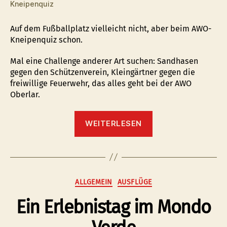
Kneipenquiz
Auf dem Fußballplatz vielleicht nicht, aber beim AWO-
Kneipenquiz schon.
Mal eine Challenge anderer Art suchen: Sandhasen
gegen den Schützenverein, Kleingärtner gegen die
freiwillige Feuerwehr, das alles geht bei der AWO
Oberlar.
“Kann
WEITERLESEN
der
ElSch-
Chor
den
TuS
Kategorien
ALLGEMEIN
AUSFLÜGE
07
Ein Erlebnistag im Mondo
Oberlar
schlagen?”