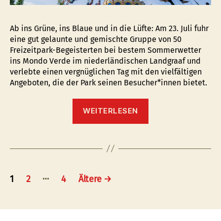
Ab ins Grüne, ins Blaue und in die Lüfte: Am 23. Juli fuhr
eine gut gelaunte und gemischte Gruppe von 50
Freizeitpark-Begeisterten bei bestem Sommerwetter
ins Mondo Verde im niederländischen Landgraaf und
verlebte einen vergnüglichen Tag mit den vielfältigen
Angeboten, die der Park seinen Besucher*innen bietet.
“Ein
WEITERLESEN
Erlebnistag
im
Mondo
Verde”
Seitennummerierung
…
1
2
4
Ältere
→
der
Beiträge