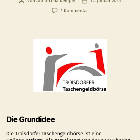
Von
Anna-Lena Kemper
12. Januar 2025
Beitragsautor
Veröffentlichungsdatum
zu
1 Kommentar
Die
Troisdorfer
Taschengeldbörse
bietet
generationenübergreifen
Alltagshilfe
Die Grundidee
Die Troisdorfer Taschengeldbörse ist eine