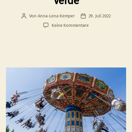
Verde
Von
Anna-Lena Kemper
29. Juli 2022
Beitragsautor
Veröffentlichungsdatum
zu
Keine Kommentare
Ein
Erlebnistag
im
Mondo
Verde