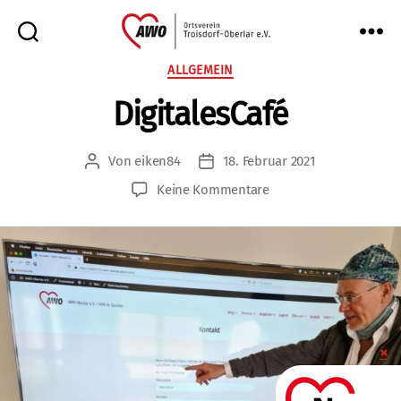
AWO
Kategorien
ALLGEMEIN
Oberlar
DigitalesCafé
e.V.
Von
eiken84
18. Februar 2021
Beitragsautor
Veröffentlichungsdatum
zu
Keine Kommentare
DigitalesCafé