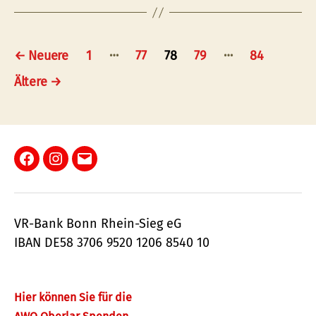
Seitennummerierung
…
…
←
Neuere
1
77
78
79
84
der
Ältere
→
Beiträge
Facebook
Instagram
E-
Mail
VR-Bank Bonn Rhein-Sieg eG
IBAN DE58 3706 9520 1206 8540 10
Hier können Sie für die