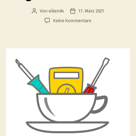
Von
eiken84
17. März 2021
Beitragsautor
Veröffentlichungsdatum
zu
Keine Kommentare
ReparaturCafé
mit
eingeschränktem
Service