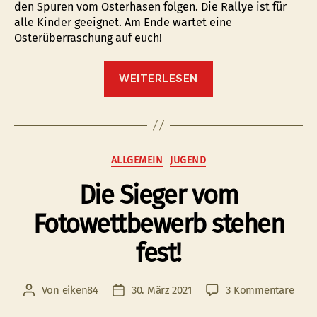
den Spuren vom Osterhasen folgen. Die Rallye ist für
alle Kinder geeignet. Am Ende wartet eine
Osterüberraschung auf euch!
“Osterrallye
WEITERLESEN
durch
Oberlar!”
Kategorien
ALLGEMEIN
JUGEND
Die Sieger vom
Fotowettbewerb stehen
fest!
zu
Von
eiken84
30. März 2021
3 Kommentare
Beitragsautor
Veröffentlichungsdatum
Die