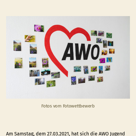
Sieg
vom
Foto
steh
fest!
Fotos vom Fotowettbewerb
Am Samstag, dem 27.03.2021, hat sich die AWO Jugend