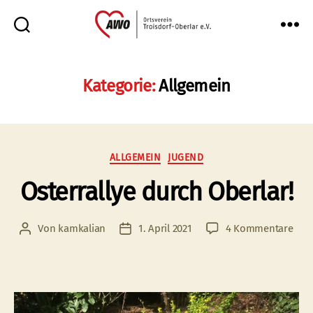
AWO
Oberlar
e.V.
Kategorie:
Allgemein
Kategorien
ALLGEMEIN
JUGEND
Osterrallye durch Oberlar!
zu
Von
kamkalian
1. April 2021
4 Kommentare
Beitragsautor
Veröffentlichungsdatum
Oste
dur
Ober