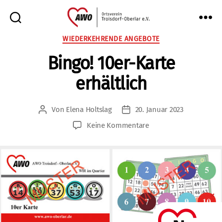
AWO
Kategorien
WIEDERKEHRENDE ANGEBOTE
Oberlar
Bingo! 10er-Karte
e.V.
erhältlich
Von
Elena Holtslag
20. Januar 2023
Beitragsautor
Veröffentlichungsdatum
zu
Keine Kommentare
Bingo!
10er-
Karte
erhältlich