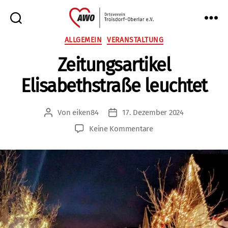
AWO
Kategorien
ALLGEMEIN
VERANSTALTUNG
Oberlar
Zeitungsartikel
e.V.
Elisabethstraße leuchtet
Von
eiken84
17. Dezember 2024
Beitragsautor
Veröffentlichungsdatum
zu
Keine Kommentare
Zeitungsartikel
Elisabethstraße
leuchtet