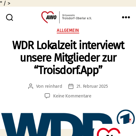
" / >
AWO
Kategorien
ALLGEMEIN
Oberlar
WDR Lokalzeit interviewt
e.V.
unsere Mitglieder zur
“Troisdorf.App”
Von
reinhard
21. Februar 2025
Beitragsautor
Veröffentlichungsdatum
zu
Keine Kommentare
WDR
Lokalzeit
interviewt
unsere
Mitglieder
zur