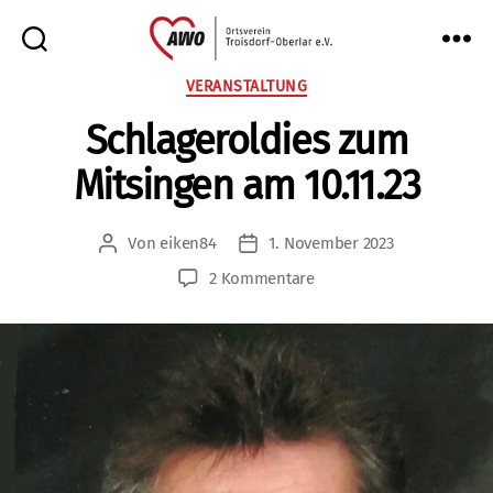
AWO
Kategorien
VERANSTALTUNG
Oberlar
Schlageroldies zum
e.V.
Mitsingen am 10.11.23
Von
eiken84
1. November 2023
Beitragsautor
Veröffentlichungsdatum
zu
2 Kommentare
Schlageroldies
zum
Mitsingen
am
10.11.23