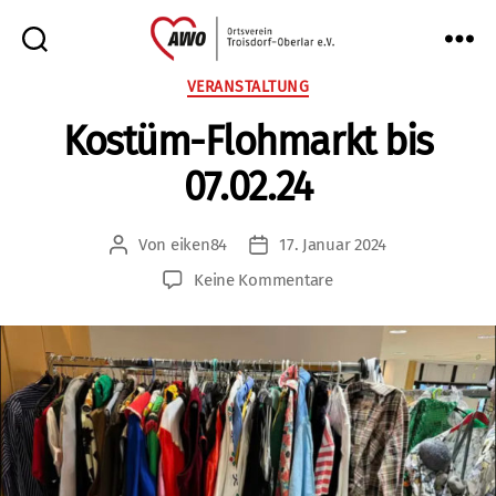
AWO
Kategorien
VERANSTALTUNG
Oberlar
Kostüm-Flohmarkt bis
e.V.
07.02.24
Von
eiken84
17. Januar 2024
Beitragsautor
Veröffentlichungsdatum
zu
Keine Kommentare
Kostüm-
Flohmarkt
bis
07.02.24