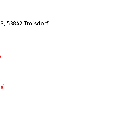
68, 53842 Troisdorf
e
ng