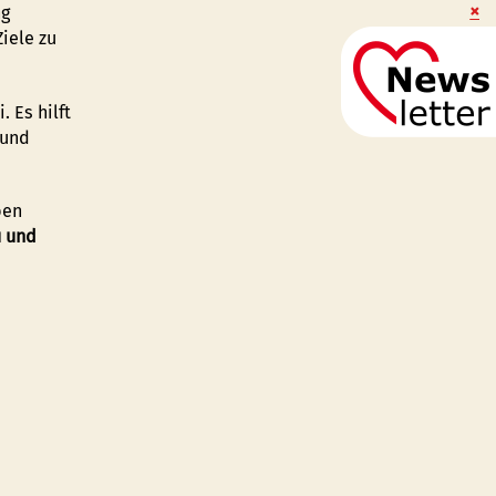
ng
iele zu
 Es hilft
 und
ben
 und