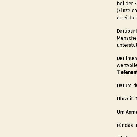
bei der 
(Einzelc
erreiche
Darüber h
Menschen
unterstü
Der inter
wertvoll
Tiefenen
Datum:
1
Uhrzeit:
Um Anme
Für das l