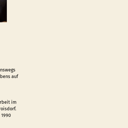
benswegs
ebens auf
rbeit im
oisdorf.
. 1990