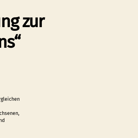
ung zur
ns“
rgleichen
achsenen,
und