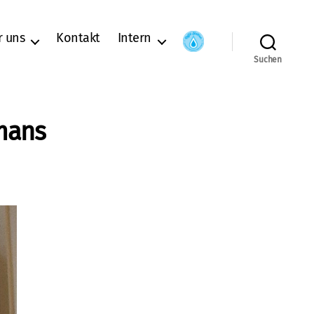
r uns
Kontakt
Intern
Suchen
omans
zu
Einladung
ur
orstellung
des
Romans