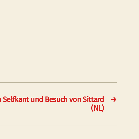
h Selfkant und Besuch von Sittard
→
(NL)