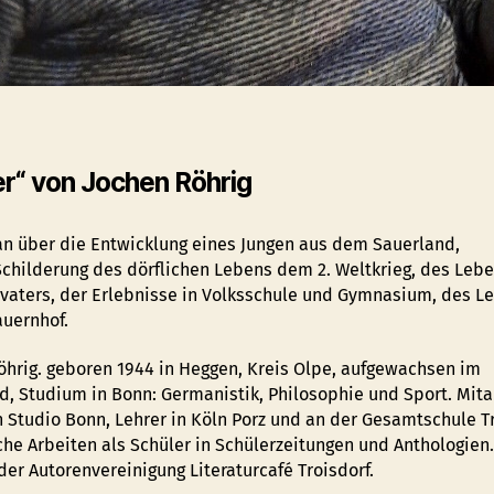
er“
von Jochen Röhrig
 Roman über die Entwicklung eines Jungen aus dem Sauerland,
 Schilderung des dörflichen Lebens dem 2. Weltkrieg, des Le
vaters, der Erlebnisse in Volksschule und Gymnasium, des L
uernhof.
öhrig. geboren 1944 in Heggen, Kreis Olpe, aufgewachsen im
d, Studium in Bonn: Germanistik, Philosophie und Sport. Mita
n Studio Bonn, Lehrer in Köln Porz und an der Gesamtschule Tr
sche Arbeiten als Schüler in Schülerzeitungen und Anthologien
der Autorenvereinigung Literaturcafé Troisdorf.