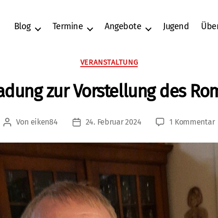
Blog
Termine
Angebote
Jugend
Übe
Kategorien
VERANSTALTUNG
adung zur Vorstellung des R
Von
eiken84
24. Februar 2024
1 Kommentar
Beitragsautor
Veröffentlichungsdatum
z
V