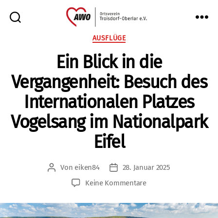
AWO
Kategorien
AUSFLÜGE
Oberlar
Ein Blick in die
e.V.
Vergangenheit: Besuch des
Internationalen Platzes
Vogelsang im Nationalpark
Eifel
Von
eiken84
28. Januar 2025
Beitragsautor
Veröffentlichungsdatum
zu
Keine Kommentare
Ein
Blick
in