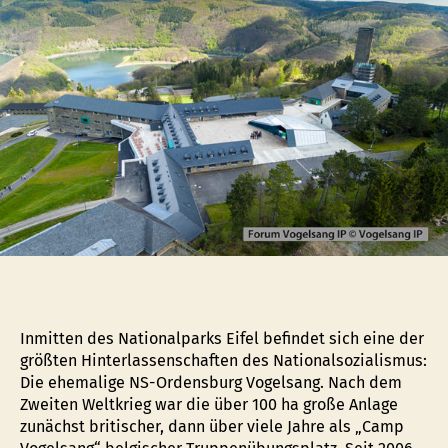
die
Vergangenheit:
Besuch
des
Internationalen
Platzes
Vogelsang
im
Nationalpark
Eifel
Inmitten des Nationalparks Eifel befindet sich eine der
größten Hinterlassenschaften des Nationalsozialismus:
Die ehemalige NS-Ordensburg Vogelsang. Nach dem
Zweiten Weltkrieg war die über 100 ha große Anlage
zunächst britischer, dann über viele Jahre als „Camp