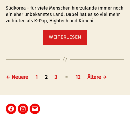
Südkorea – für viele Menschen hierzulande immer noch
ein eher unbekanntes Land. Dabei hat es so viel mehr
zu bieten als K-Pop, Hightech und Kimchi.
“Einladung
WEITERLESEN
zum
Vortrag
über
Südkorea”
Seitennummerierung
…
←
Neuere
1
2
3
12
Ältere
→
der
Beiträge
Facebook
Instagram
E-
Mail