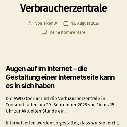
Verbraucherzentrale
Von
eiken84
13. August 2025
Beitragsautor
Veröffentlichungsdatum
zu
Keine Kommentare
Aktuelle
Stunde
der
Verbraucherzentrale
Augen auf im Internet – die
Gestaltung einer Internetseite kann
es in sich haben
Die AWO Oberlar und die Verbraucherzentrale in
Troisdorf laden am 29. September 2025 von 14 bis 15
Uhr zur Aktuellen Stunde ein.
Internetseiten werden so gestaltet, dass wir sie leicht,