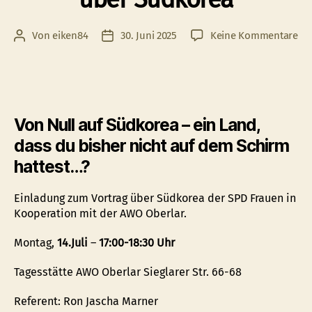
zu
Von
eiken84
30. Juni 2025
Keine Kommentare
Beitragsautor
Veröffentlichungsdatum
Ei
zu
Vor
üb
Sü
Von Null auf Südkorea – ein Land,
dass du bisher nicht auf dem Schirm
hattest…?
Einladung zum Vortrag über Südkorea der SPD Frauen in
Kooperation mit der AWO Oberlar.
Montag,
14.Juli
–
17:00-18:30 Uhr
Tagesstätte AWO Oberlar Sieglarer Str. 66-68
Referent: Ron Jascha Marner