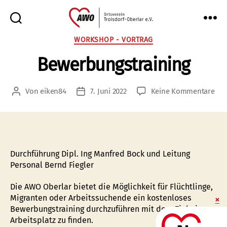
AWO
Kategorien
WORKSHOP - VORTRAG
Oberlar
Bewerbungstraining
e.V.
zu
Von
eiken84
7. Juni 2022
Keine Kommentare
Beitragsautor
Veröffentlichungsdatum
Bew
Durchführung Dipl. Ing Manfred Bock und Leitung
Personal Bernd Fiegler
Die AWO Oberlar bietet die Möglichkeit für Flüchtlinge,
Migranten oder Arbeitssuchende ein kostenloses
Bewerbungstraining durchzuführen mit dem Ziel einen
Arbeitsplatz zu finden.