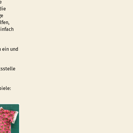
e
die
ge
lfen,
einfach
h ein und
sstelle
piele: