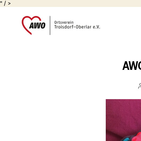
" / >
AWO
Oberlar
e.V.
AWO