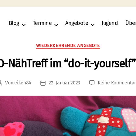
Blog
Termine
Angebote
Jugend
Übe
Kategorien
WIEDERKEHRENDE ANGEBOTE
-NähTreff im “do-it-yourself”-
Von
eiken84
22. Januar 2023
Keine Kommenta
Beitragsautor
Veröffentlichungsdatum