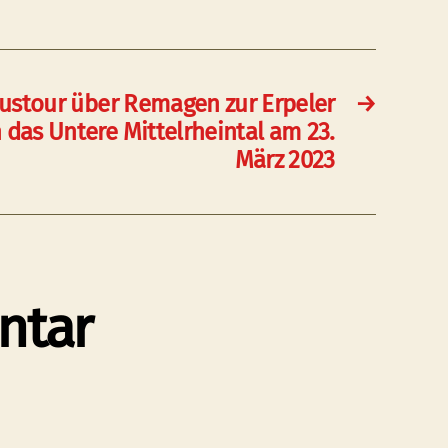
ustour über Remagen zur Erpeler
→
n das Untere Mittelrheintal am 23.
März 2023
ntar