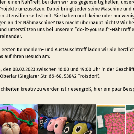
den einen NähTreff, bei dem wir uns gegenseitig helfen, unser
Projekte umzusetzen. Dabei bringt jeder seine Maschine und 
en Utensilien selbst mit. Sie haben noch keine oder nur weni
gen an der Nähmaschine? Das macht überhaupt nichts! Wir he
und unterstützen uns bei unserem “do-it-yourself”-NähTreff 
ereinander.
 ersten Kennenlern- und Austauschtreff laden wir Sie herzlic
ns auf Ihren Besuch am:
, den 08.02.2023 zwischen 16:00 und 19:00 Uhr in der Geschäft
berlar (Sieglarer Str. 66-68, 53842 Troisdorf).
chkeiten kreativ zu werden ist riesengroß, hier ein paar Beis