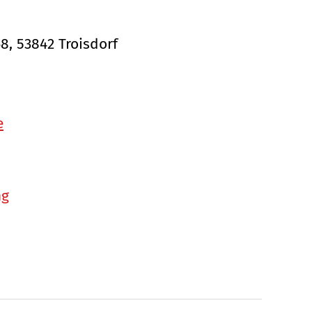
68, 53842 Troisdorf
e
ng