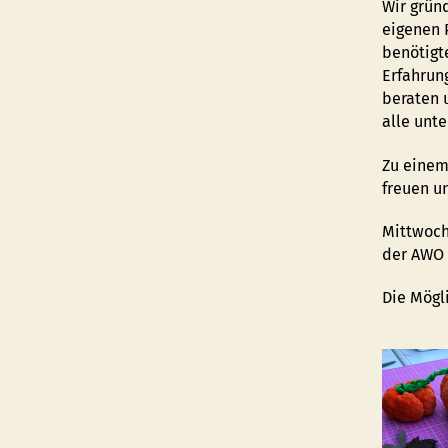
Wir grün
eigenen 
benötigt
Erfahrun
beraten 
alle unt
Zu einem
freuen u
Mittwoch
der AWO O
Die Mögli