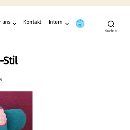
r uns
Kontakt
Intern
Suchen
Stil
zu
re
AWO-
NähTreff
im
“do-
it-
yourself”-
Stil