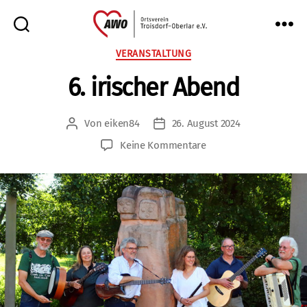
AWO
Kategorien
VERANSTALTUNG
Oberlar
6. irischer Abend
e.V.
Von
eiken84
26. August 2024
Beitragsautor
Veröffentlichungsdatum
zu
Keine Kommentare
6.
irischer
Abend