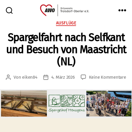
AWO
Kategorien
AUSFLÜGE
Oberlar
Spargelfahrt nach Selfkant
e.V.
und Besuch von Maastricht
(NL)
zu
Von
eiken84
4. März 2026
Keine Kommentare
Beitragsautor
Veröffentlichungsdatum
Spa
na
Sel
un
Be
vo
Maa
(NL