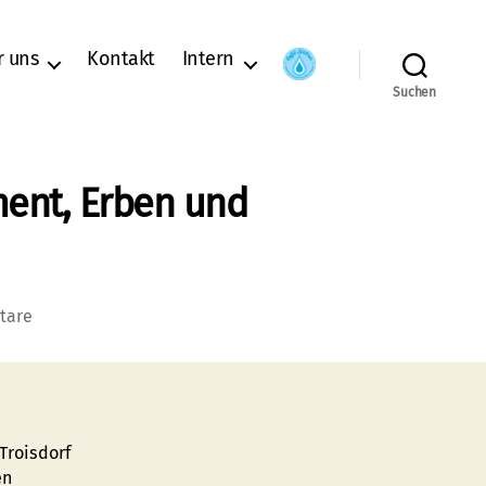
r uns
Kontakt
Intern
Suchen
ment, Erben und
zu
tare
Patientenverfügung,
Betreuungsrecht,
Testament,
Erben
und
Troisdorf
Vererben
en