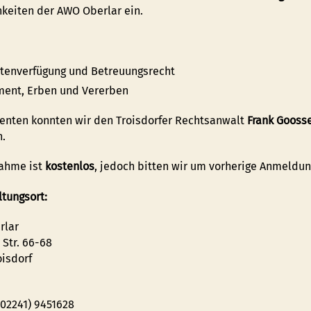
keiten der AWO Oberlar ein.
ntenverfügung und Betreuungsrecht
ment, Erben und Vererben
renten konnten wir den Troisdorfer Rechtsanwalt
Frank Gooss
.
nahme ist
kostenlos
, jedoch bitten wir um vorherige Anmeldun
ltungsort:
rlar
 Str. 66-68
oisdorf
(02241) 9451628