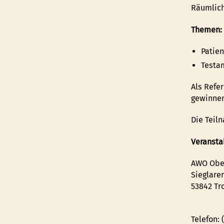
Räumlich
Themen:
Patie
Testa
Als Refe
gewinnen
Die Teil
Veransta
AWO Obe
Sieglarer
53842 Tr
Telefon: 