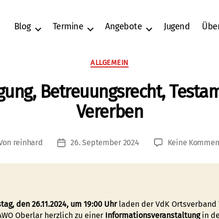
Blog
Termine
Angebote
Jugend
Übe
Kategorien
ALLGEMEIN
gung, Betreuungsrecht, Testa
Vererben
Von
reinhard
26. September 2024
Keine Kommen
tragsautor
Veröffentlichungsdatum
tag, den 26.11.2024, um 19:00 Uhr
laden der VdK Ortsverband 
AWO Oberlar herzlich zu einer
Informationsveranstaltung
in d