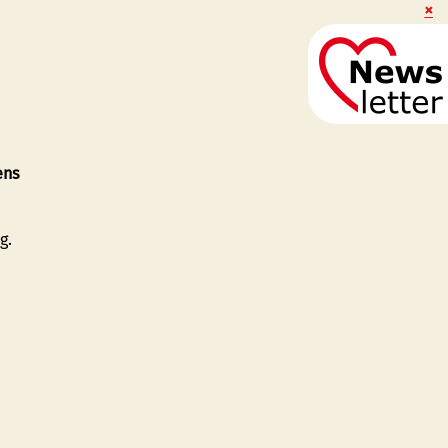
ens
g.