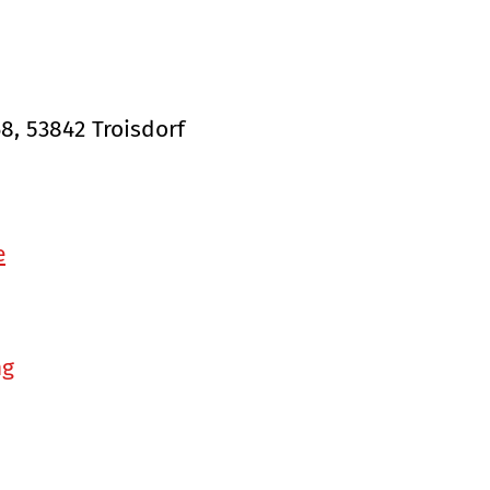
68, 53842 Troisdorf
e
ng