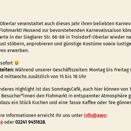
Oberlar veranstaltet auch dieses Jahr ihren beliebten Karnev
lohmarkt! Passend zur bevorstehenden Karnevalssaison kön
erte in der Sieglarer Str. 66-68 in Troisdorf-Oberlar wieder n
ust stöbern, anprobieren und günstige Kostüme sowie lustig
res erwerben.
sofort
zeiten:
Während unserer Geschäftszeiten: Montag bis Freitag 
nd mittwochs zusätzlich von 15 bis 18 Uhr
nderes Highlight ist das SonntagsCafé, auch hier können von 1
r Besucher*innen den Flohmarkt in entspannter Atmosphäre 
 dazu ein Stück Kuchen und eine Tasse Kaffee oder Tee gönne
ere Informationen erreicht Ihr uns unter
info@awo-
de
oder
02241 9451628
.