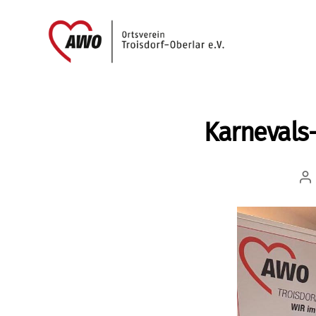
AWO
Oberlar
e.V.
Karnevals
Be