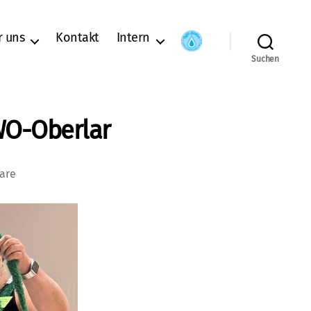
r uns
Kontakt
Intern
Suchen
WO-Oberlar
zu
are
Karnevals-
Kostüm-
Flohmarkt
bei
der
AWO-
Oberlar