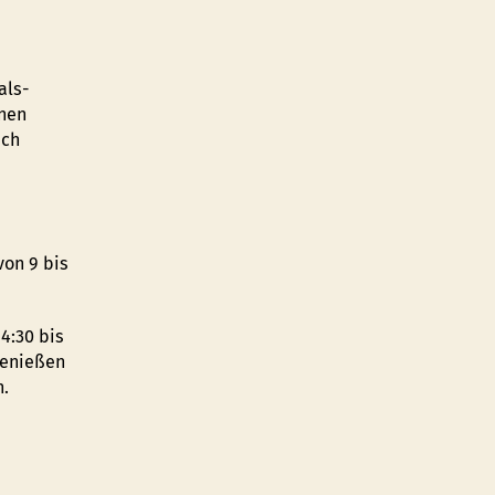
als-
nen
ach
e
von 9 bis
4:30 bis
genießen
n.