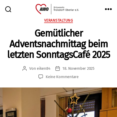
AWO
Kategorien
VERANSTALTUNG
Oberlar
Gemütlicher
e.V.
Adventsnachmittag beim
letzten SonntagsCafé 2025
Von
eiken84
18. November 2025
Beitragsautor
Veröffentlichungsdatum
zu
Keine Kommentare
Gemütlicher
Adventsnachmittag
beim
letzten
SonntagsCafé
2025