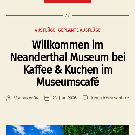
“Martini
Markt”
Bad
Honnef”
Kategorien
AUSFLÜGE
GEPLANTE AUSFLÜGE
Willkommen im
Neanderthal Museum bei
Kaffee & Kuchen im
Museumscafé
zu
Von
eiken84
23. Juni 2026
Keine Kommentare
Beitragsautor
Veröffentlichungsdatum
Wi
im
Ne
Mu
bei