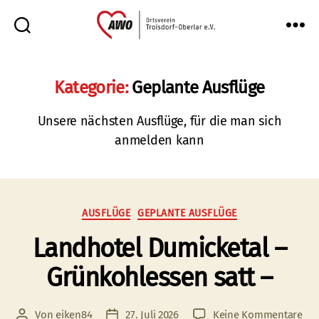
AWO
Oberlar
e.V.
Kategorie:
Geplante Ausflüge
Unsere nächsten Ausflüge, für die man sich
anmelden kann
Kategorien
AUSFLÜGE
GEPLANTE AUSFLÜGE
Landhotel Dumicketal –
Grünkohlessen satt –
zu
Von
eiken84
27. Juli 2026
Keine Kommentare
Beitragsautor
Veröffentlichungsdatum