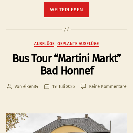
“Landhotel
WEITERLESEN
Dumicketal
–
Grünkohlessen
satt
–”
Kategorien
AUSFLÜGE
GEPLANTE AUSFLÜGE
Bus Tour “Martini Markt”
Bad Honnef
zu
Von
eiken84
19. Juli 2026
Keine Kommentare
Beitragsautor
Veröffentlichungsdatum
Bu
Tou
“Ma
Mar
Ba
Ho