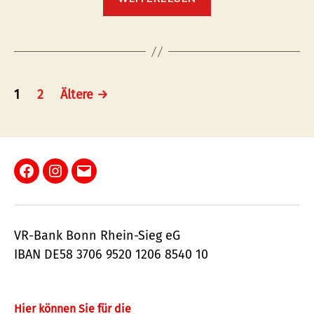
im
Neanderthal
Museum
bei
Kaffee
Seitennummerierung
&
1
2
Ältere
→
der
Kuchen
im
Beiträge
Museumscafé”
Facebook
Instagram
E-
Mail
VR-Bank Bonn Rhein-Sieg eG
IBAN DE58 3706 9520 1206 8540 10
Hier können Sie für die