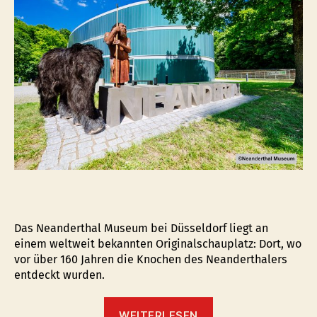
Kaf
&
Ku
im
Mu
Das Neanderthal Museum bei Düsseldorf liegt an
einem weltweit bekannten Originalschauplatz: Dort, wo
vor über 160 Jahren die Knochen des Neanderthalers
entdeckt wurden.
“Willkommen
WEITERLESEN